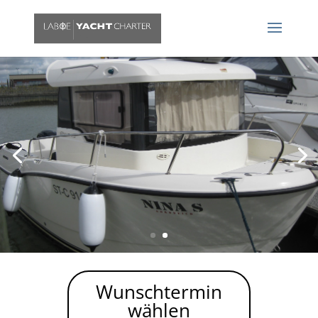
Quicksilver Pilothouse 605
Regen oder Wind? Immer gut geschützt
Wunschtermin
wählen